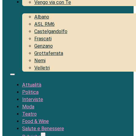
Territorio
Vengo via con Te
Albano
ASL RM6
Castelgandolfo
Frascati
Genzano
Grottaferrata
Nemi
Velletri
Attualità
Politica
Interviste
Moda
Teatro
Food & Wine
Salute e Benessere