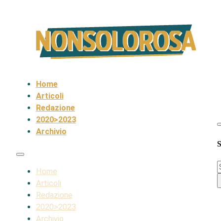
Home
Articoli
Redazione
2020>2023
Archivio
S
S
Home
Articoli
Redazione
2020>2023
Archivio