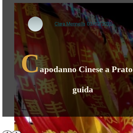
Clara Mennella
-
03/02/2025
C
apodanno Cinese a Prato:
guida