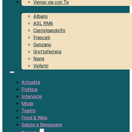
Territorio
Vengo via con Te
Albano
ASL RM6
Castelgandolfo
Frascati
Genzano
Grottaferrata
Nemi
Velletri
Attualità
Politica
Interviste
Moda
Teatro
Food & Wine
Salute e Benessere