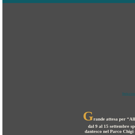
Redazion
G
rande attesa per “Al
dal 9 al 15 settembre sp
dantesco nel Parco Chigi 