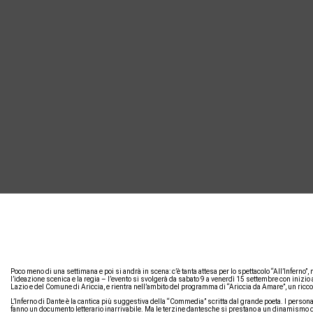
Poco meno di una settimana e poi si andrà in scena: c’è tanta attesa per lo spettacolo “All’Inferno”,
l’ideazione scenica e la regia – l’evento si svolgerà da sabato 9 a venerdì 15 settembre con inizio
Lazio e del Comune di Ariccia, e rientra nell’ambito del programma di “Ariccia da Amare”, un ricco 
L’Inferno di Dante è la cantica più suggestiva della “Commedia” scritta dal grande poeta. I personag
fanno un documento letterario inarrivabile. Ma le terzine dantesche si prestano a un dinamismo d