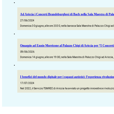
Ad Ariccia i Concerti Brandeburghesi di Bach nella Sala Maestra di Pala
27/06/2024
Domenica 30 giugno, alle ore 20:30, nella barocca Sala Maestra di Palazzo Chigi 
Omaggio ad Ennio Morricone al Palazzo Chigi di Ariccia per “I Concerti
09/06/2026
Domenica 14 giugno, alle ore 19:00, nella Sala Maestra di Palazzo Chigi ad Ariccia
I benefici del mondo digitale per i ragazzi autistici: l’esperienza rivoluz
17/07/2024
Nel 2022, il Servizio TSMREE di Ariccia ha avviato un progetto innovativo e rivoluzion