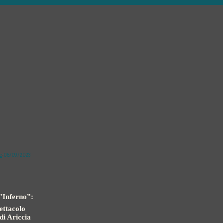
e
-
06/09/2023
l’Inferno”:
ettacolo
di Ariccia