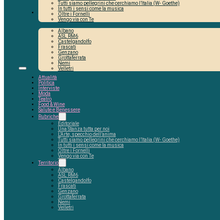
Tutti siamo pellegrini che cerchiamo l’Italia (W- Goethe)
In tutti i sensi come la musica
Territorio
Oltre i Fornelli
Vengo via con Te
Albano
ASL RM6
Castelgandolfo
Frascati
Genzano
Grottaferrata
Nemi
Velletri
Attualità
Politica
Interviste
Moda
Teatro
Food & Wine
Salute e Benessere
Rubriche
Editoriale
Una Stanza tutta per noi
L’Arte, specchio dell’anima
Tutti siamo pellegrini che cerchiamo l’Italia (W- Goethe)
In tutti i sensi come la musica
Oltre i Fornelli
Vengo via con Te
Territorio
Albano
ASL RM6
Castelgandolfo
Frascati
Genzano
Grottaferrata
Nemi
Velletri