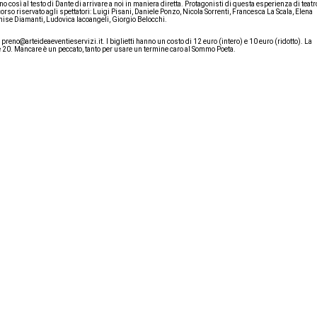
o così al testo di Dante di arrivare a noi in maniera diretta. Protagonisti di questa esperienza di teatr
rcorso riservato agli spettatori: Luigi Pisani, Daniele Ponzo, Nicola Sorrenti, Francesca La Scala, Elena
enise Diamanti, Ludovica Iacoangeli, Giorgio Belocchi.
reno@arteideaeventieservizi.it. I biglietti hanno un costo di 12 euro (intero) e 10 euro (ridotto). La
 20. Mancare è un peccato, tanto per usare un termine caro al Sommo Poeta.