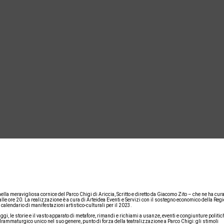
 nella meravigliosa cornice del Parco Chigi di Ariccia, Scritto e diretto da Giacomo Zito – che ne ha cur
 alle ore 20. La realizzazione è a cura di Arteidea Eventi e Servizi con il sostegno economico della Reg
calendario di manifestazioni artistico-culturali per il 2023.
gi, le storie e il vasto apparato di metafore, rimandi e richiami a usanze, eventi e congiunture politic
rammaturgico unico nel suo genere, punto di forza della teatralizzazione a Parco Chigi: gli stimoli