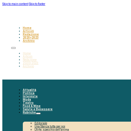
Skip to main content
Skip to footer
Home
Articoli
Redazione
2020>2023
Archivio
Home
Articoli
Redazione
2020>2023
Archivio
Attualità
Politica
Interviste
Moda
Teatro
Food & Wine
Salute e Benessere
Rubriche
Editoriale
Una Stanza tutta per noi
L’Arte, specchio dell’anima