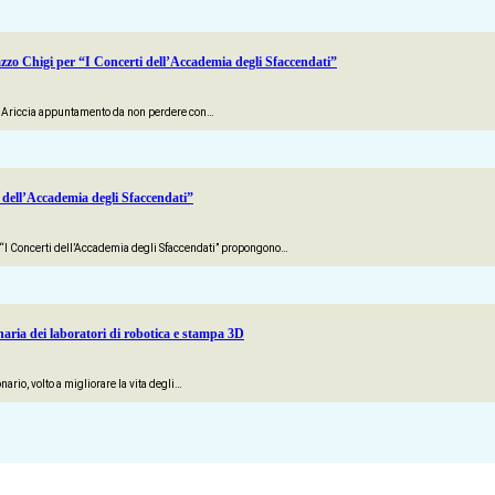
zzo Chigi per “I Concerti dell’Accademia degli Sfaccendati”
ad Ariccia appuntamento da non perdere con…
 dell’Accademia degli Sfaccendati”
, “I Concerti dell’Accademia degli Sfaccendati” propongono…
ionaria dei laboratori di robotica e stampa 3D
ario, volto a migliorare la vita degli…