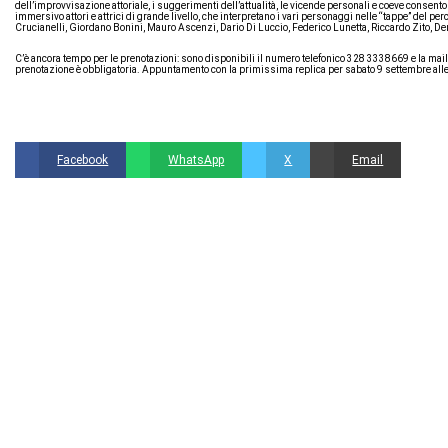
dell’improvvisazione attoriale, i suggerimenti dell’attualità, le vicende personali e coeve consenton
immersivo attori e attrici di grande livello, che interpretano i vari personaggi nelle “tappe” del pe
Crucianelli, Giordano Bonini, Mauro Ascenzi, Dario Di Luccio, Federico Lunetta, Riccardo Zito, D
C’è ancora tempo per le prenotazioni: sono disponibili il numero telefonico 328 3338669 e la mail p
prenotazione è obbligatoria. Appuntamento con la primissima replica per sabato 9 settembre alle
Facebook
WhatsApp
X
Email