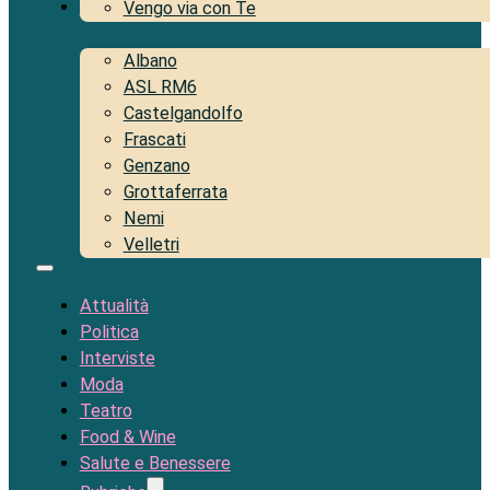
Territorio
Vengo via con Te
Albano
ASL RM6
Castelgandolfo
Frascati
Genzano
Grottaferrata
Nemi
Velletri
Attualità
Politica
Interviste
Moda
Teatro
Food & Wine
Salute e Benessere