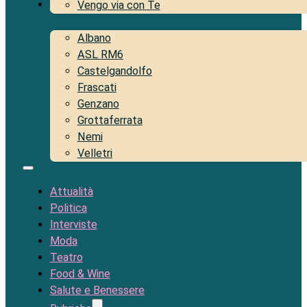
Territorio
Vengo via con Te
Albano
ASL RM6
Castelgandolfo
Frascati
Genzano
Grottaferrata
Nemi
Velletri
Attualità
Politica
Interviste
Moda
Teatro
Food & Wine
Salute e Benessere