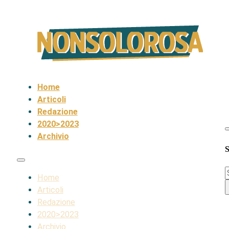
Home
Articoli
Redazione
2020>2023
Archivio
S
S
Home
Articoli
Redazione
2020>2023
Archivio