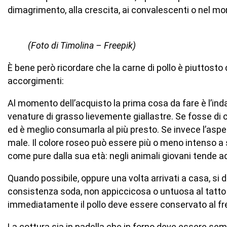
dimagrimento, alla crescita, ai convalescenti o nel mo
(Foto di Timolina – Freepik)
È bene però ricordare che la carne di pollo è piuttosto d
accorgimenti:
Al momento dell’acquisto la prima cosa da fare è l’indag
venature di grasso lievemente giallastre. Se fosse di
ed è meglio consumarla al più presto. Se invece l’as
male. Il colore roseo può essere più o meno intenso a s
come pure dalla sua età: negli animali giovani tende ad 
Quando possibile, oppure una volta arrivati a casa, si de
consistenza soda, non appiccicosa o untuosa al tatto 
immediatamente il pollo deve essere conservato al fred
La cottura sia in padella che in forno deve essere semp