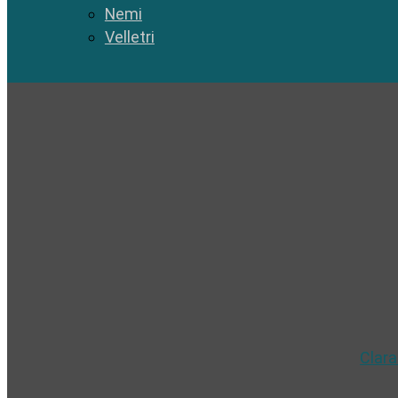
Nemi
Velletri
Clara