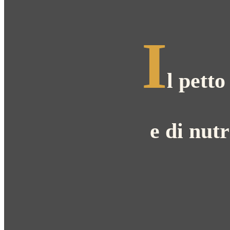
I
l petto
e di nut