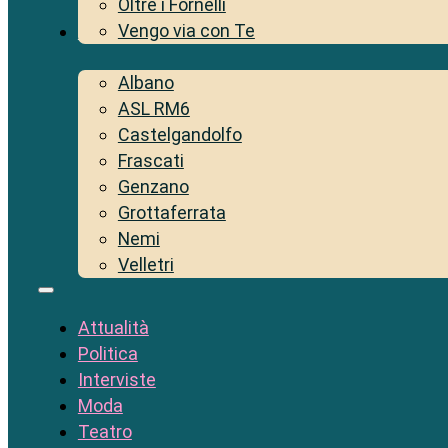
Oltre i Fornelli
Vengo via con Te
Territorio
Albano
ASL RM6
Castelgandolfo
Frascati
Genzano
Grottaferrata
Nemi
Velletri
Attualità
Politica
Interviste
Moda
Teatro