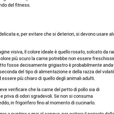
ndo del fitness.
elicata e, per evitare che si deteriori, si devono usare al
ine visiva, Il colore ideale è quello rosato, solcato da ra
 colore più scuro la carne potrebbe non essere freschiss
petto fosse decisamente grigiastro è probabilmente anda
econda del tipo di alimentazione e della razza del volatil
essere più chiaro di quello degli animali adulti.
ve verificare che la carne del petto di pollo sia di
e priva di odori sgradevoli. Se non si consuma
do, in frigorifero fino al momento di cucinarlo.
re a puntino e mai al sangue, per evitare il pericolo dell