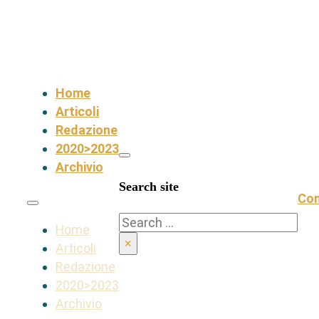
Home
Articoli
Redazione
2020>2023
Archivio
Search site
Con
Search
Home
×
Articoli
Redazione
2020>2023
Archivio