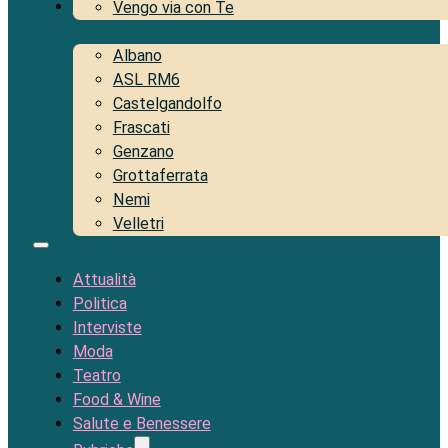
Territorio
Vengo via con Te
Albano
ASL RM6
Castelgandolfo
Frascati
Genzano
Grottaferrata
Nemi
Velletri
Attualità
Politica
Interviste
Moda
Teatro
Food & Wine
Salute e Benessere