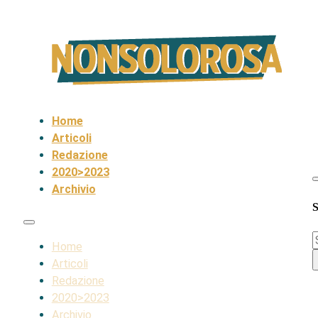
Home
Articoli
Redazione
2020>2023
Archivio
S
S
Home
Articoli
Redazione
2020>2023
Archivio