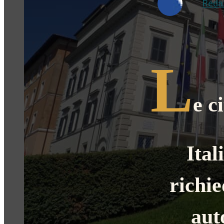
Reda
L
e c
Ital
richie
aut