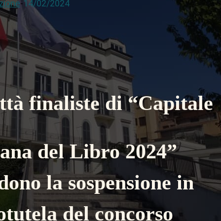
zione
-
14/02/2024
ittà finaliste di “Capitale
iana del Libro 2024”
dono la sospensione in
otutela del concorso