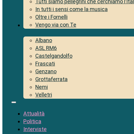
Tutti siamo pellegrini che cerchiamo l’Ita
In tutti i sensi come la musica
Oltre i Fornelli
Vengo via con Te
Territorio
Albano
ASL RM6
Castelgandolfo
Frascati
Genzano
Grottaferrata
Nemi
Velletri
Attualità
Politica
Interviste