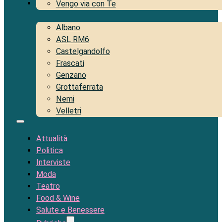
Territorio
Vengo via con Te
Albano
ASL RM6
Castelgandolfo
Frascati
Genzano
Grottaferrata
Nemi
Velletri
Attualità
Politica
Interviste
Moda
Teatro
Food & Wine
Salute e Benessere