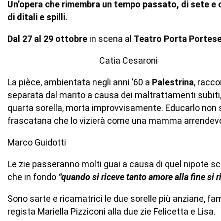
Un’opera che rimembra un tempo passato, di sete e org
di ditali e spilli.
Dal 27 al 29 ottobre
in scena al
Teatro Porta Portese
Catia Cesaroni
La pièce, ambientata negli anni ’60 a
Palestrina
, racco
separata dal marito a causa dei maltrattamenti subiti, 
quarta sorella, morta improvvisamente. Educarlo non s
frascatana che lo vizierà come una mamma arrendevo
Marco Guidotti
Le zie passeranno molti guai a causa di quel nipote 
che in fondo
“quando si riceve tanto amore alla fine si r
Sono sarte e ricamatrici le due sorelle più anziane, fa
regista Mariella Pizziconi alla due zie Felicetta e Lisa.