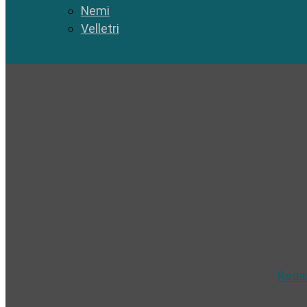
Nemi
Velletri
Reda