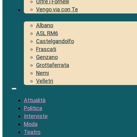
Oltre i Fornelli
Vengo via con Te
Territorio
Albano
ASL RM6
Castelgandolfo
Frascati
Genzano
Grottaferrata
Nemi
Velletri
Attualità
Politica
Interviste
Moda
Teatro