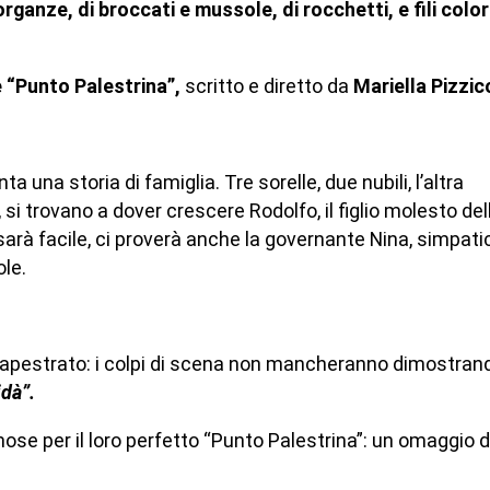
anze, di broccati e mussole, di rocchetti, e fili color
 “Punto Palestrina”,
scritto e diretto da
Mariella Pizzic
nta una storia di famiglia. Tre sorelle, due nubili, l’altra
si trovano a dover crescere Rodolfo, il figlio molesto del
arà facile, ci proverà anche la governante Nina, simpati
le.
scapestrato: i colpi di scena non mancheranno dimostran
idà”.
mose per il loro perfetto “Punto Palestrina”: un omaggio d