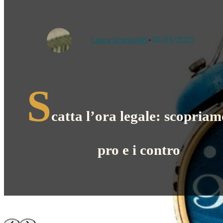
Laura Scarpellini
-
30/03/2025
S
catta l’ora legale: scopriam
pro e i contro