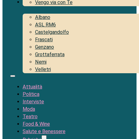
Territorio
Vengo via con Te
Albano
ASL RM6
Castelgandolfo
Frascati
Genzano
Grottaferrata
Nemi
Velletri
Attualità
Politica
Interviste
Moda
Teatro
Food & Wine
Salute e Benessere