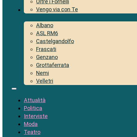
Oltre i Fornelli
Vengo via con Te
Territorio
Albano
ASL RM6
Castelgandolfo
Frascati
Genzano
Grottaferrata
Nemi
Velletri
Attualità
Politica
Interviste
Moda
Teatro