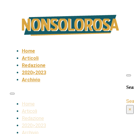
Home
Articoli
Redazione
2020>2023
Archivio
Sea
Sea
Home
×
Articoli
Redazione
2020>2023
Archivio