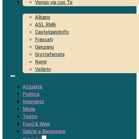
Territorio
Vengo via con Te
Albano
ASL RM6
Castelgandolfo
Frascati
Genzano
Grottaferrata
Nemi
Velletri
Attualità
Politica
Interviste
Moda
Teatro
Food & Wine
Salute e Benessere