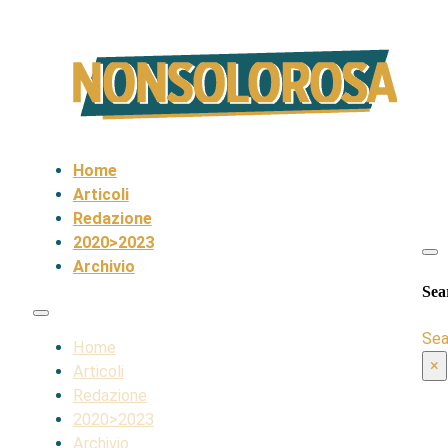
Home
Articoli
Redazione
2020>2023
Archivio
Sea
Sea
Home
×
Articoli
Redazione
2020>2023
Archivio