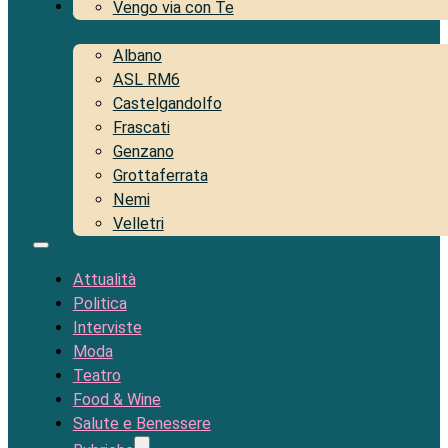
Territorio
Vengo via con Te
Albano
ASL RM6
Castelgandolfo
Frascati
Genzano
Grottaferrata
Nemi
Velletri
Attualità
Politica
Interviste
Moda
Teatro
Food & Wine
Salute e Benessere