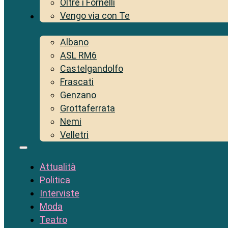
Oltre i Fornelli
Vengo via con Te
Territorio
Albano
ASL RM6
Castelgandolfo
Frascati
Genzano
Grottaferrata
Nemi
Velletri
Attualità
Politica
Interviste
Moda
Teatro