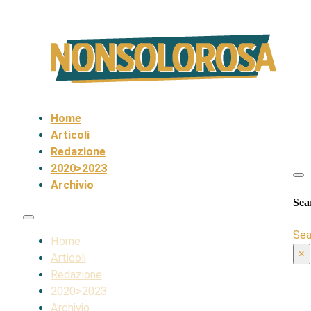
Home
Articoli
Redazione
2020>2023
Archivio
Sea
Sea
Home
×
Articoli
Redazione
2020>2023
Archivio