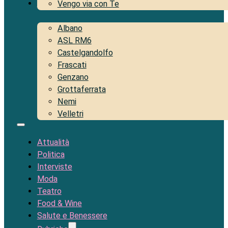
Territorio
Vengo via con Te
Albano
ASL RM6
Castelgandolfo
Frascati
Genzano
Grottaferrata
Nemi
Velletri
Attualità
Politica
Interviste
Moda
Teatro
Food & Wine
Salute e Benessere