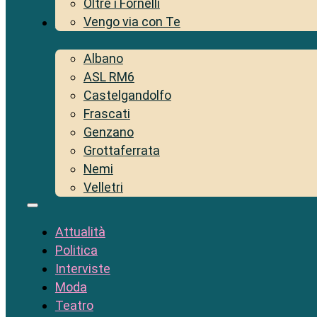
Oltre i Fornelli
Vengo via con Te
Territorio
Albano
ASL RM6
Castelgandolfo
Frascati
Genzano
Grottaferrata
Nemi
Velletri
Attualità
Politica
Interviste
Moda
Teatro