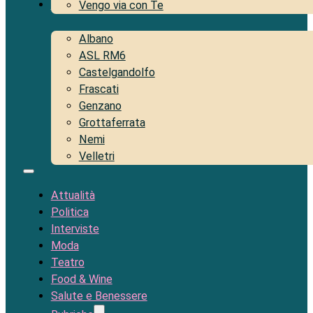
Territorio
Vengo via con Te
Albano
ASL RM6
Castelgandolfo
Frascati
Genzano
Grottaferrata
Nemi
Velletri
Attualità
Politica
Interviste
Moda
Teatro
Food & Wine
Salute e Benessere