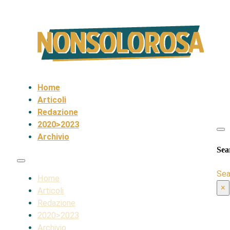
Home
Articoli
Redazione
2020>2023
Archivio
Sea
Sea
Home
×
Articoli
Redazione
2020>2023
Archivio