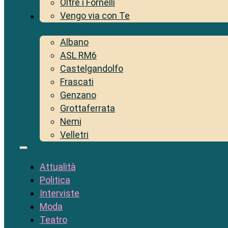
Oltre i Fornelli
Vengo via con Te
Territorio
Albano
ASL RM6
Castelgandolfo
Frascati
Genzano
Grottaferrata
Nemi
Velletri
Attualità
Politica
Interviste
Moda
Teatro