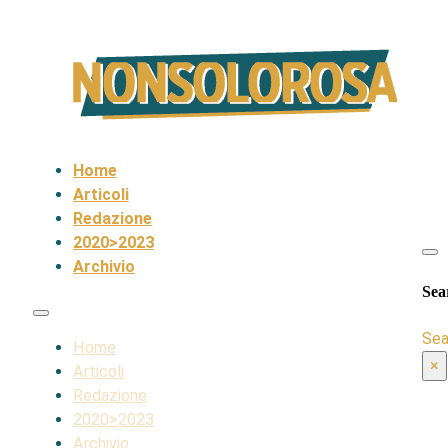
Home
Articoli
Redazione
2020>2023
Archivio
Sea
Sea
Home
×
Articoli
Redazione
2020>2023
Archivio