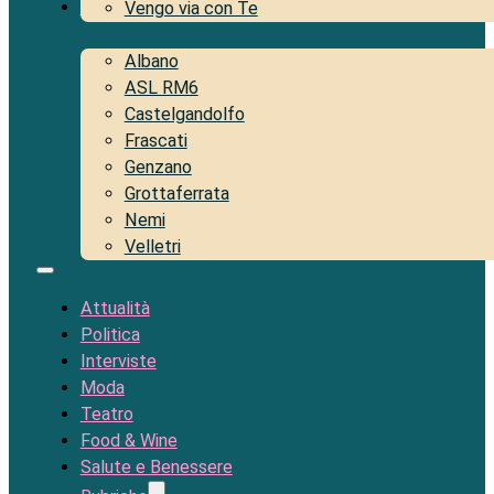
Territorio
Vengo via con Te
Albano
ASL RM6
Castelgandolfo
Frascati
Genzano
Grottaferrata
Nemi
Velletri
Attualità
Politica
Interviste
Moda
Teatro
Food & Wine
Salute e Benessere