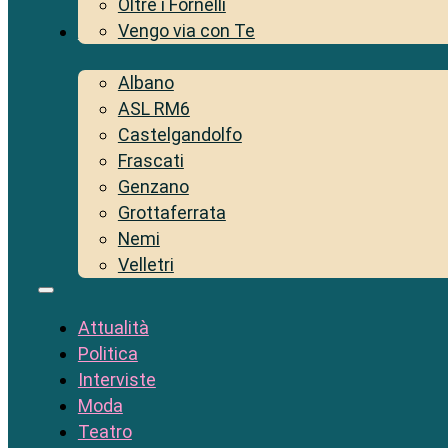
Oltre i Fornelli
Vengo via con Te
Territorio
Albano
ASL RM6
Castelgandolfo
Frascati
Genzano
Grottaferrata
Nemi
Velletri
Attualità
Politica
Interviste
Moda
Teatro