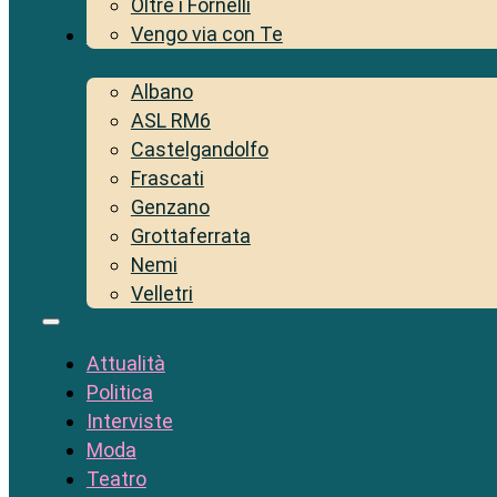
Oltre i Fornelli
Vengo via con Te
Territorio
Albano
ASL RM6
Castelgandolfo
Frascati
Genzano
Grottaferrata
Nemi
Velletri
Attualità
Politica
Interviste
Moda
Teatro