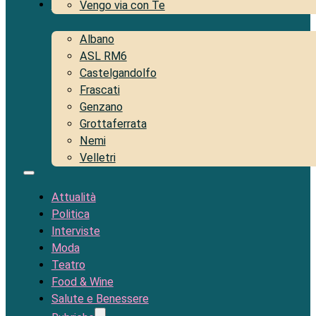
Territorio
Vengo via con Te
Albano
ASL RM6
Castelgandolfo
Frascati
Genzano
Grottaferrata
Nemi
Velletri
Attualità
Politica
Interviste
Moda
Teatro
Food & Wine
Salute e Benessere