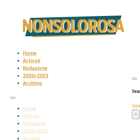
Home
Articoli
Redazione
2020>2023
Archivio
Sea
Sea
Home
×
Articoli
Redazione
2020>2023
Archivio