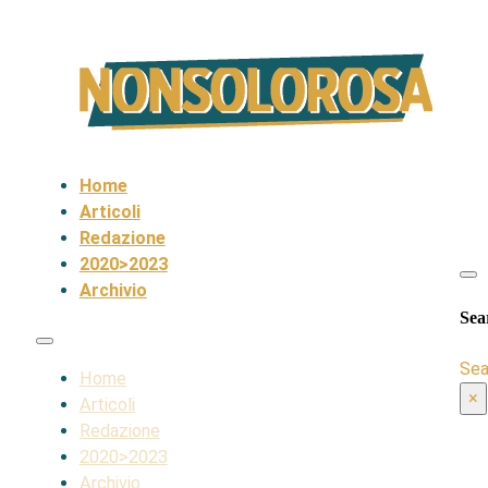
Home
Articoli
Redazione
2020>2023
Archivio
Sea
Sea
Home
×
Articoli
Redazione
2020>2023
Archivio