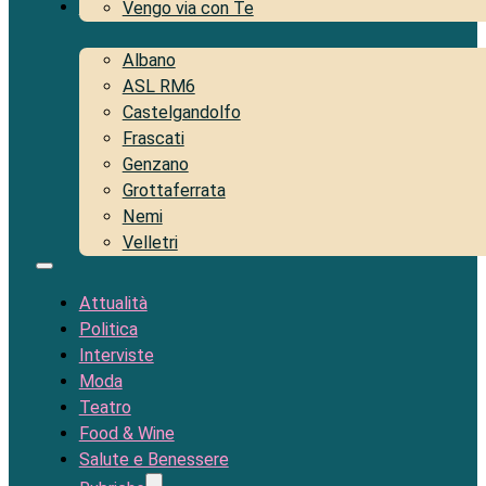
Territorio
Vengo via con Te
Albano
ASL RM6
Castelgandolfo
Frascati
Genzano
Grottaferrata
Nemi
Velletri
Attualità
Politica
Interviste
Moda
Teatro
Food & Wine
Salute e Benessere