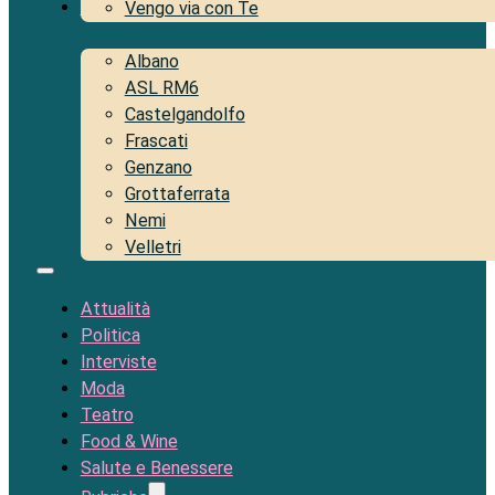
Territorio
Vengo via con Te
Albano
ASL RM6
Castelgandolfo
Frascati
Genzano
Grottaferrata
Nemi
Velletri
Attualità
Politica
Interviste
Moda
Teatro
Food & Wine
Salute e Benessere