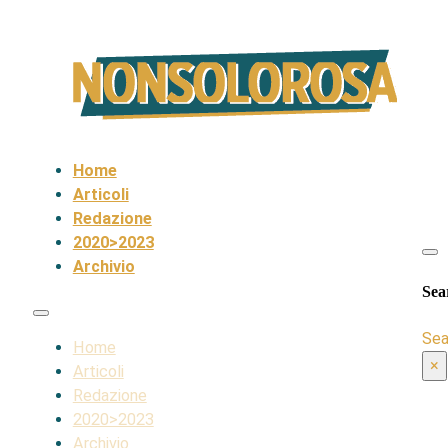
Home
Articoli
Redazione
2020>2023
Archivio
Sea
Sea
Home
×
Articoli
Redazione
2020>2023
Archivio