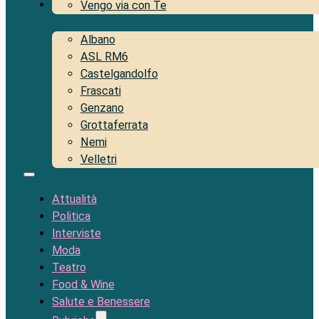
Territorio
Vengo via con Te
Albano
ASL RM6
Castelgandolfo
Frascati
Genzano
Grottaferrata
Nemi
Velletri
Attualità
Politica
Interviste
Moda
Teatro
Food & Wine
Salute e Benessere