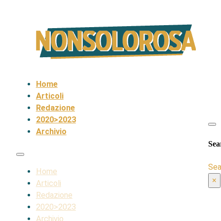
Home
Articoli
Redazione
2020>2023
Archivio
Sea
Sea
Home
×
Articoli
Redazione
2020>2023
Archivio