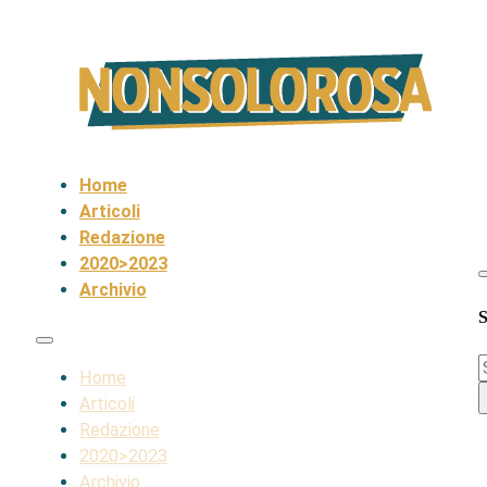
Home
Articoli
Redazione
2020>2023
Archivio
S
S
Home
Articoli
Redazione
2020>2023
Archivio