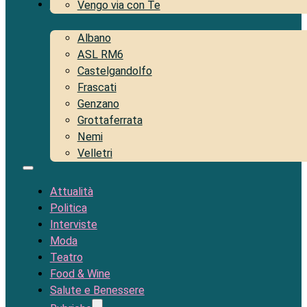
Territorio
Vengo via con Te
Albano
ASL RM6
Castelgandolfo
Frascati
Genzano
Grottaferrata
Nemi
Velletri
Attualità
Politica
Interviste
Moda
Teatro
Food & Wine
Salute e Benessere