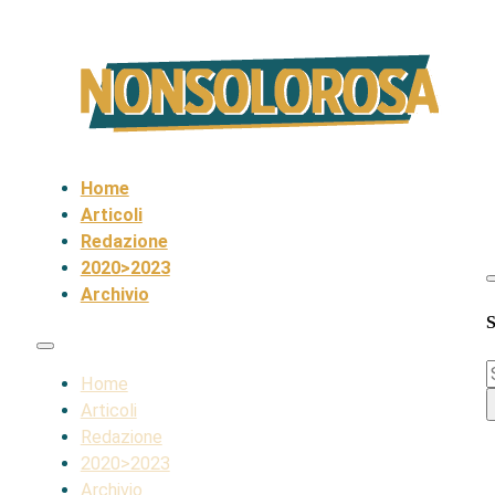
Home
Articoli
Redazione
2020>2023
Archivio
S
S
Home
Articoli
Redazione
2020>2023
Archivio