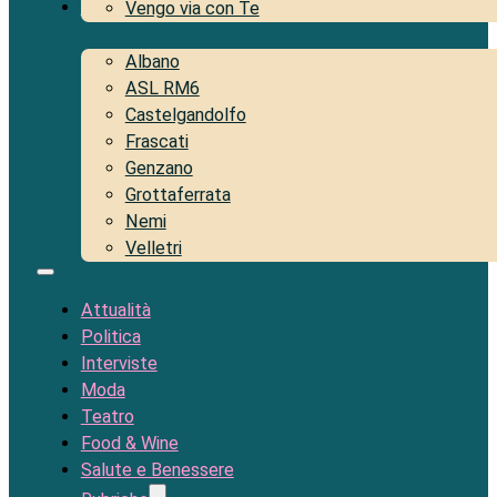
Territorio
Vengo via con Te
Albano
ASL RM6
Castelgandolfo
Frascati
Genzano
Grottaferrata
Nemi
Velletri
Attualità
Politica
Interviste
Moda
Teatro
Food & Wine
Salute e Benessere