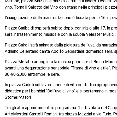
Metabo, piazza Mazzini e piazza Caduti sul lavoro. Degustazion
vino. Torna il Salotto del Vino con stand nelle principali piazze
L’inaugurazione della manifestazione è fissata per le 16 in piaz
Piazza Garibaldi ospiterà subito dopo, con inizio alle 17, le pro
sera intrattenimento musicale con la scuola Velester Music .
Piazza Cairoli sarà animata dalla pigiatura dell’uva, da narrazi
Adriano Celentano canta Adolfo Sebastiani; domenica sera, sp
Piazza Metabo accoglierà la musica popolare di Bruno Moroni. 
avanti, una degustazione sensoriale “Trame di vino e stile”. Pi
80-90-2000 entrambe le sere.
In piazza Caduti sul lavoro scene di vita contadina riproponen
didattica per i bambini “Dall’uva al vino” e si porteranno in m
Stornell’Attori.
Tra gli altri appuntamenti in programma: “La tavolata del Cappe
ArteMestieri Castelli Romani tra piazza Mazzini e via Furio. P