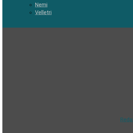
Nemi
Velletri
Reda