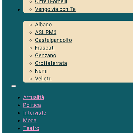
Oltre i Fornelli
Vengo via con Te
Territorio
Albano
ASL RM6
Castelgandolfo
Frascati
Genzano
Grottaferrata
Nemi
Velletri
Attualità
Politica
Interviste
Moda
Teatro