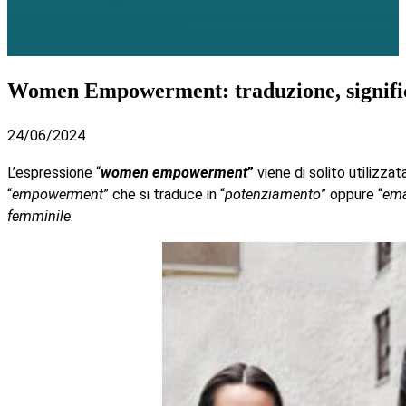
Women Empowerment: traduzione, signific
24/06/2024
L’espressione “
women empowerment
”
viene di solito utilizzat
“
empowerment
” che si traduce in “
potenziamento
” oppure “
ema
femminile
.