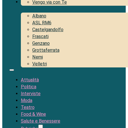
Territorio
Vengo via con Te
Albano
ASL RM6
Castelgandolfo
Frascati
Genzano
Grottaferrata
Nemi
Velletri
Attualità
Politica
Interviste
Moda
Teatro
Food & Wine
Salute e Benessere