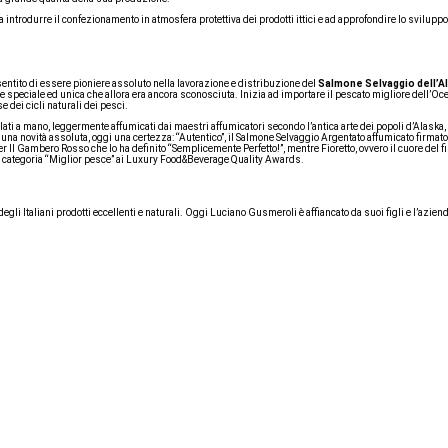
ntrodurre il confezionamento in atmosfera protettiva dei prodotti ittici e ad approfondire lo sviluppo
entito di essere pioniere assoluto nella lavorazione e distribuzione del
Salmone Selvaggio dell’A
te speciale ed unica che allora era ancora sconosciuta. Inizia ad importare il pescato migliore dell’Oc
 dei cicli naturali dei pesci.
alati a mano, leggermente affumicati dai maestri affumicatori secondo l’antica arte dei popoli d’Alaska,
una novità assoluta, oggi una certezza: “Autentico”, il Salmone Selvaggio Argentato affumicato firmat
Il Gambero Rosso che lo ha definito “Semplicemente Perfetto!”, mentre Fioretto, ovvero il cuore del fil
lla categoria “Miglior pesce” ai Luxury Food&Beverage Quality Awards.
li Italiani prodotti eccellenti e naturali. Oggi Luciano Gusmeroli è affiancato da suoi figli e l’azien