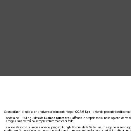
Sessant’anni di storia, un anniversario importante per
COAM Spa
, l’azienda produttrice di conser
Fondata nel 1964 e guidata da
Luciano Gusmeroli
, affonda le proprie radici nella splendida Valte
Famiglia Gusmeroli ha sempre voluto mantener fede.
L’avvio è stato con la lavorazione dei pregiati Funghi Porcini della Valtellina, in seguito si sono agg
continua e l’innovazione hanno scritto la storia di questa azienda che negli anni si è distinta per