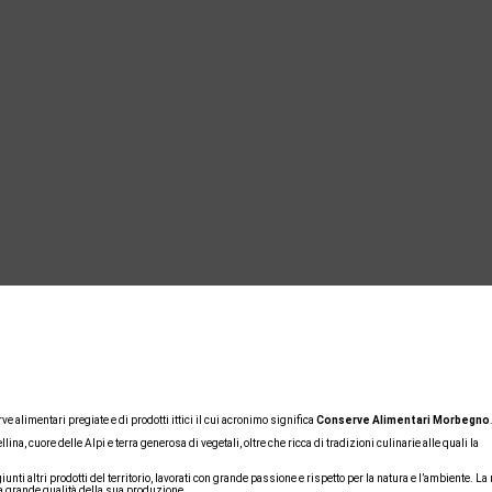
ve alimentari pregiate e di prodotti ittici il cui acronimo significa
Conserve Alimentari Morbegno
llina, cuore delle Alpi e terra generosa di vegetali, oltre che ricca di tradizioni culinarie alle quali la
iunti altri prodotti del territorio, lavorati con grande passione e rispetto per la natura e l’ambiente. La
 la grande qualità della sua produzione.