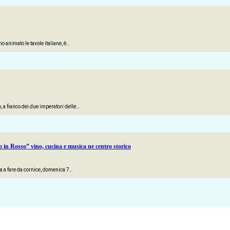
o animato le tavole italiane, è…
, a fianco dei due imperatori delle…
 in Rosso” vino, cucina e musica ne centro storico
a a fare da cornice, domenica 7…