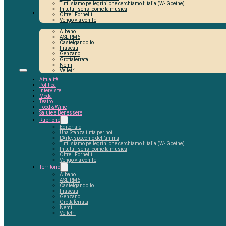
Tutti siamo pellegrini che cerchiamo l’Italia (W- Goethe)
In tutti i sensi come la musica
Territorio
Oltre i Fornelli
Vengo via con Te
Albano
ASL RM6
Castelgandolfo
Frascati
Genzano
Grottaferrata
Nemi
Velletri
Attualità
Politica
Interviste
Moda
Teatro
Food & Wine
Salute e Benessere
Rubriche
Editoriale
Una Stanza tutta per noi
L’Arte, specchio dell’anima
Tutti siamo pellegrini che cerchiamo l’Italia (W- Goethe)
In tutti i sensi come la musica
Oltre i Fornelli
Vengo via con Te
Territorio
Albano
ASL RM6
Castelgandolfo
Frascati
Genzano
Grottaferrata
Nemi
Velletri