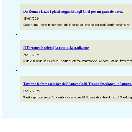
Da Roma e Lazio i piatti suggeriti dagli Chef per un gennaio detox
15/01/2024
Dopo pranzi, cene, merende e tutte le occasioni che nel corso delle ultime feste hann
Il Torrone: le origini, la ricetta, la tradizione
25/11/2024
Natale si avvicina e ricorre il solito dilemma: Panettone o Pandoro? Ma nel frattempo
Tornano le feste esclusive dell’Antico Caffè Trani a Sperlonga: “Autunno
05/12/2025
Sperlonga, domenica 7 dicembre – dalle ore 18.00 Sarà il centro storico di Sperlong