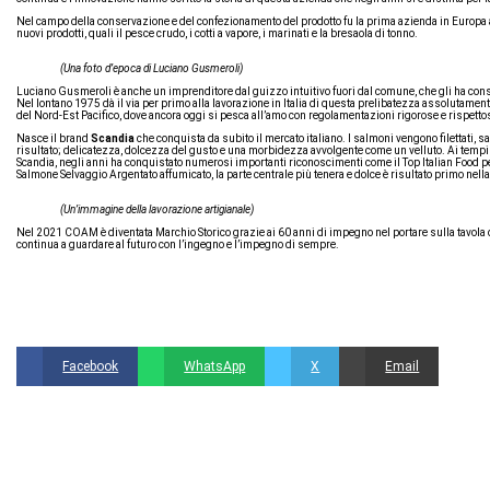
Nel campo della conservazione e del confezionamento del prodotto fu la prima azienda in Europa a i
nuovi prodotti, quali il pesce crudo, i cotti a vapore, i marinati e la bresaola di tonno.
(Una foto d’epoca di Luciano Gusmeroli)
Luciano Gusmeroli è anche un imprenditore dal guizzo intuitivo fuori dal comune, che gli ha cons
Nel lontano 1975 dà il via per primo alla lavorazione in Italia di questa prelibatezza assolutamen
del Nord-Est Pacifico, dove ancora oggi si pesca all’amo con regolamentazioni rigorose e rispettose
Nasce il brand
Scandia
che conquista da subito il mercato italiano. I salmoni vengono filettati, s
risultato; delicatezza, dolcezza del gusto e una morbidezza avvolgente come un velluto. Ai tempi 
Scandia, negli anni ha conquistato numerosi importanti riconoscimenti come il Top Italian Food per 
Salmone Selvaggio Argentato affumicato, la parte centrale più tenera e dolce è risultato primo ne
(Un’immagine della lavorazione artigianale)
Nel 2021 COAM è diventata Marchio Storico grazie ai 60 anni di impegno nel portare sulla tavola deg
continua a guardare al futuro con l’ingegno e l’impegno di sempre.
Facebook
WhatsApp
X
Email