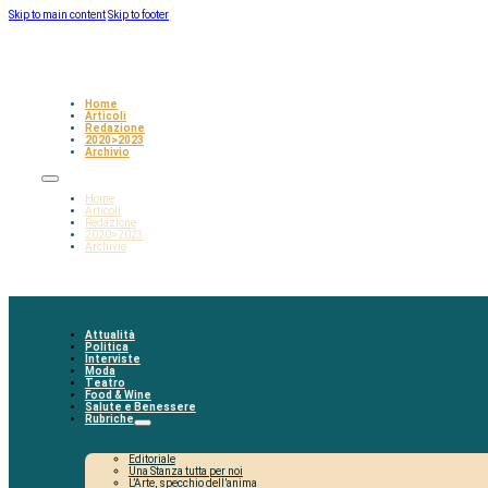
Skip to main content
Skip to footer
Home
Articoli
Redazione
2020>2023
Archivio
Home
Articoli
Redazione
2020>2023
Archivio
Attualità
Politica
Interviste
Moda
Teatro
Food & Wine
Salute e Benessere
Rubriche
Editoriale
Una Stanza tutta per noi
L’Arte, specchio dell’anima