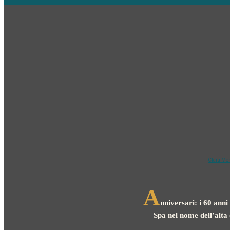
Clara Me
A
nniversari: i 60 an
Spa nel nome dell’alta 