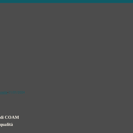
nnella
-
21/01/2024
ni di COAM
qualità