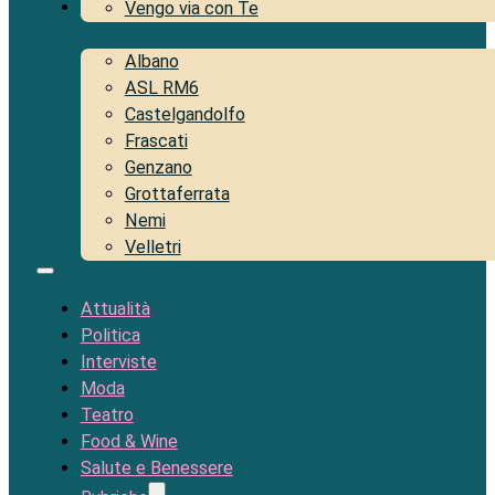
Territorio
Vengo via con Te
Albano
ASL RM6
Castelgandolfo
Frascati
Genzano
Grottaferrata
Nemi
Velletri
Attualità
Politica
Interviste
Moda
Teatro
Food & Wine
Salute e Benessere