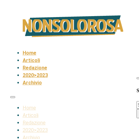
Home
Articoli
Redazione
2020>2023
Archivio
S
S
Home
Articoli
Redazione
2020>2023
Archivio