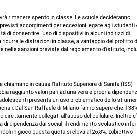
dovrà rimanere spento in classe. Le scuole decideranno
revisti accorgimenti per eccezioni legate agli studenti
tà di consentire l’uso di dispositivi in alcuni indirizzi di
ridurre le distrazioni in classe, a vantaggio del profitto d
re nelle sanzioni previste dal regolamento d’istituto, inc
che chiamano in causa l’Istituto Superiore di Sanità (ISS)
bbia raggiunto valori pari ad una vera e propria dipendenz
gli adolescenti presenta un uso problematico dello strume
rsonali. Dal San Raffaele di Milano fanno sapere che il 38
o direttamente collegati all’abuso del cellulare. Inoltre c
a di dipendenza dai social, il rendimento scolastico infer
doli in gioco questa quota si eleva al 26,8%. L’obiettivo