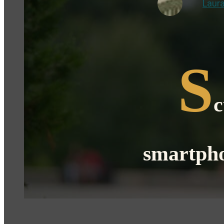
Laura
S
c
smartphon