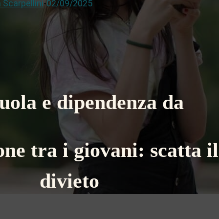
 Scarpellini
-
02/09/2025
uola e dipendenza da
e tra i giovani: scatta il
divieto