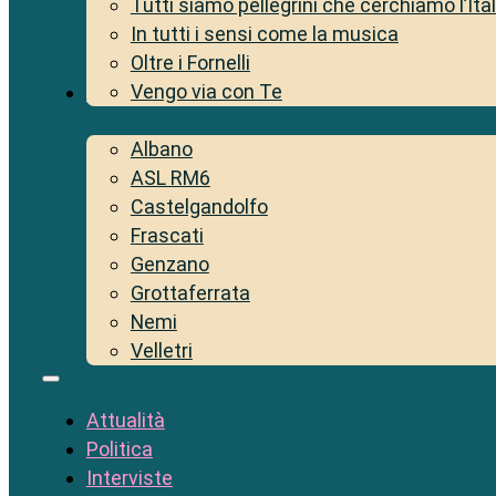
Tutti siamo pellegrini che cerchiamo l’Ita
In tutti i sensi come la musica
Oltre i Fornelli
Vengo via con Te
Territorio
Albano
ASL RM6
Castelgandolfo
Frascati
Genzano
Grottaferrata
Nemi
Velletri
Attualità
Politica
Interviste