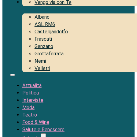
Territorio
Vengo via con Te
Albano
ASL RM6
Castelgandolfo
Frascati
Genzano
Grottaferrata
Nemi
Velletri
Attualità
Politica
Interviste
Moda
Teatro
Food & Wine
Salute e Benessere