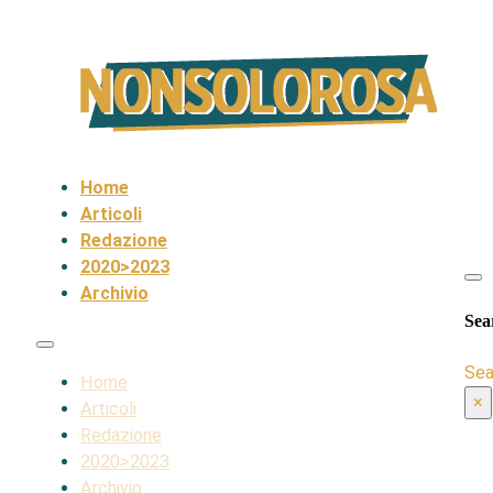
Home
Articoli
Redazione
2020>2023
Archivio
Sea
Sea
Home
×
Articoli
Redazione
2020>2023
Archivio