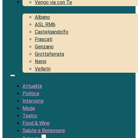
Territorio
Vengo via con Te
Albano
ASL RM6
Castelgandolfo
Frascati
Genzano
Grottaferrata
Nemi
Velletri
Attualità
Politica
Interviste
Moda
Teatro
Food & Wine
Salute e Benessere