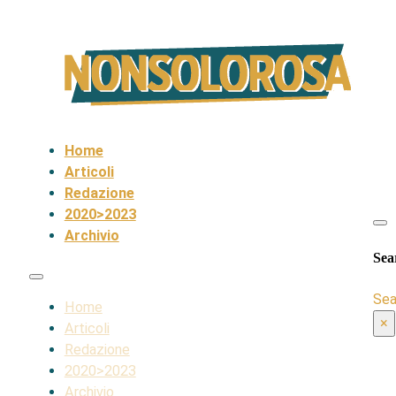
Home
Articoli
Redazione
2020>2023
Archivio
Sea
Sea
Home
×
Articoli
Redazione
2020>2023
Archivio