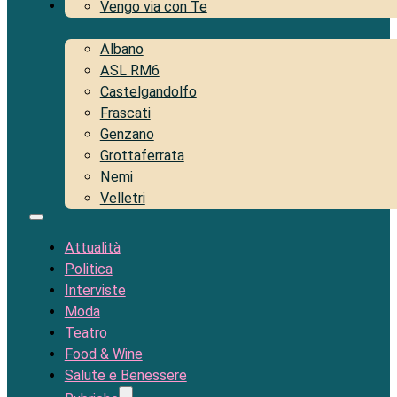
Territorio
Vengo via con Te
Albano
ASL RM6
Castelgandolfo
Frascati
Genzano
Grottaferrata
Nemi
Velletri
Attualità
Politica
Interviste
Moda
Teatro
Food & Wine
Salute e Benessere