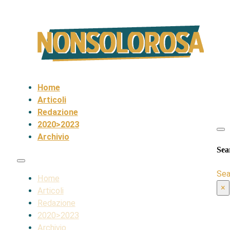
Home
Articoli
Redazione
2020>2023
Archivio
Sea
Sea
Home
×
Articoli
Redazione
2020>2023
Archivio