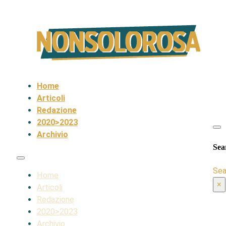
Home
Articoli
Redazione
2020>2023
Archivio
Sea
Sea
Home
×
Articoli
Redazione
2020>2023
Archivio