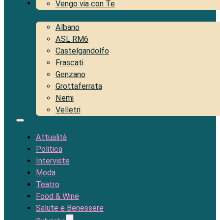
Territorio
Vengo via con Te
Albano
ASL RM6
Castelgandolfo
Frascati
Genzano
Grottaferrata
Nemi
Velletri
Attualità
Politica
Interviste
Moda
Teatro
Food & Wine
Salute e Benessere