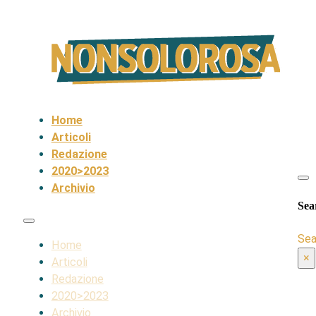
Home
Articoli
Redazione
2020>2023
Archivio
Sea
Sea
Home
×
Articoli
Redazione
2020>2023
Archivio