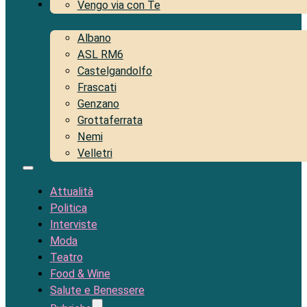
Territorio
Vengo via con Te
Albano
ASL RM6
Castelgandolfo
Frascati
Genzano
Grottaferrata
Nemi
Velletri
Attualità
Politica
Interviste
Moda
Teatro
Food & Wine
Salute e Benessere