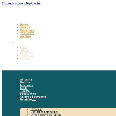
Skip to main content
Skip to footer
Home
Articoli
Redazione
2020>2023
Archivio
Home
Articoli
Redazione
2020>2023
Archivio
Attualità
Politica
Interviste
Moda
Teatro
Food & Wine
Salute e Benessere
Rubriche
Editoriale
Una Stanza tutta per noi
L’Arte, specchio dell’anima