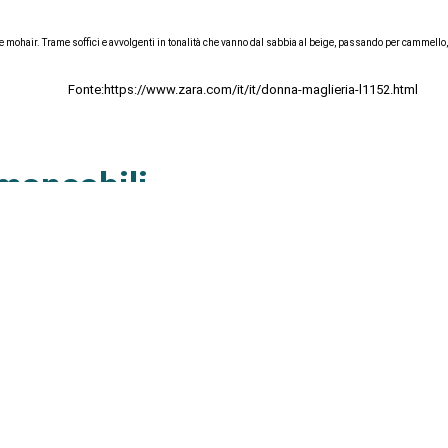
a e mohair. Trame soffici e avvolgenti in tonalità che vanno dal sabbia al beige, passando per cammello,
Fonte:https://www.zara.com/it/it/donna-maglieria-l1152.html
mmancabili
più solo una connotazione invernale, ma sono diventate un accessorio cult che definisce il proprio sti
ust, ma quest’anno si affiancano al bianco e a tutte le sfumature del marrone e bordeaux cui si aggiungo
Fonte: https://www.zara.com