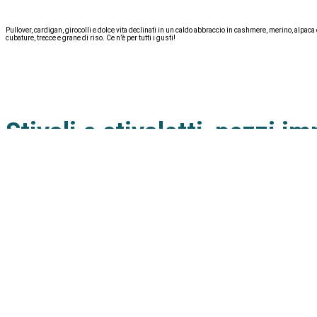
Pullover, cardigan, girocolli e dolce vita declinati in un caldo abbraccio in cashmere, merino, alpac
cubature, trecce e grane di riso. Ce n’è per tutti i gusti!
Stivali e stivaletti, pezzi i
Di grande tendenza, anche abbinate ad abiti da sera eleganti e preziosi, queste calzature non hanno 
intramontabili tronchetti. Per quanto riguarda la palette dei colori, gli stivali neri rimangono un m
Le sneaker marroni