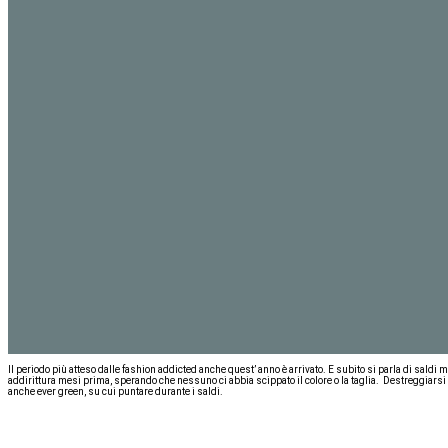
Il periodo più atteso dalle fashion addicted anche quest’ anno è arrivato. E subito si parla di sald
addirittura mesi prima, sperando che nessuno ci abbia scippato il colore o la taglia. Destreggiarsi 
anche ever green, su cui puntare durante i saldi.