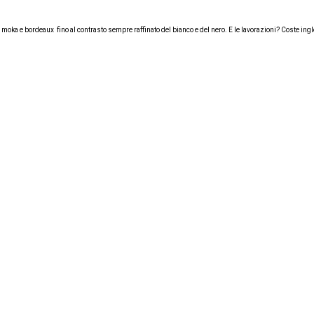
 moka e bordeaux fino al contrasto sempre raffinato del bianco e del nero. E le lavorazioni? Coste ingl
le. I trend sono i modelli equestrian boots e cuissardes in pelle o camoscio, ma anche i texani e gli
no tocchi silver e gold.