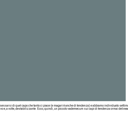
possessarsi di quel capo che tanto ci piace (e magari è anche di tendenza) e abbiamo individuato setti
ivo e, a volte, destabilizzante. Ecco, quindi, un piccolo vademecum sui capi di tendenza ormai delinea