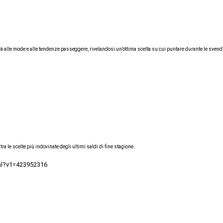
terà alle mode e alle tendenze passeggere, rivelandosi un’ottima scelta su cui puntare durante le svend
tra le scelte più indovinate degli ultimi saldi di fine stagione.
tml?v1=423952316