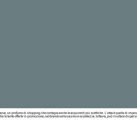
i mania, un profumo di shopping che contagia anche le acquirenti più scettiche. L’ idea è quella di im
tra le tante offerte in promozione, calibrando entusiasmo e oculatezza, tuttavia, può risultare dispers