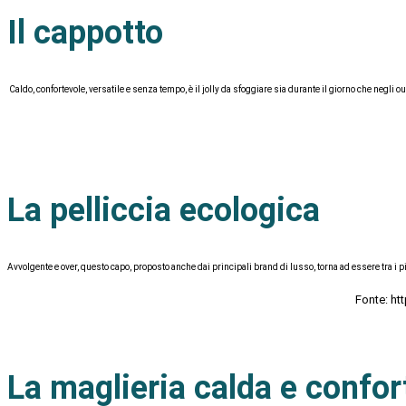
Il cappotto
Caldo, confortevole, versatile e senza tempo, è il jolly da sfoggiare sia durante il giorno che negli
La pelliccia ecologica
Avvolgente e over, questo capo, proposto anche dai principali brand di lusso, torna ad essere tra i più 
Fonte: ht
La maglieria calda e confor