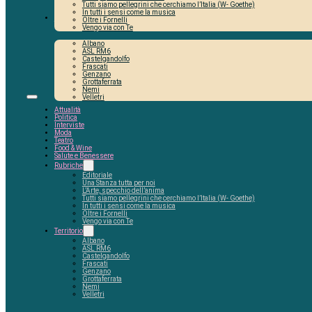
Tutti siamo pellegrini che cerchiamo l’Italia (W- Goethe)
In tutti i sensi come la musica
Territorio
Oltre i Fornelli
Vengo via con Te
Albano
ASL RM6
Castelgandolfo
Frascati
Genzano
Grottaferrata
Nemi
Velletri
Attualità
Politica
Interviste
Moda
Teatro
Food & Wine
Salute e Benessere
Rubriche
Editoriale
Una Stanza tutta per noi
L’Arte, specchio dell’anima
Tutti siamo pellegrini che cerchiamo l’Italia (W- Goethe)
In tutti i sensi come la musica
Oltre i Fornelli
Vengo via con Te
Territorio
Albano
ASL RM6
Castelgandolfo
Frascati
Genzano
Grottaferrata
Nemi
Velletri