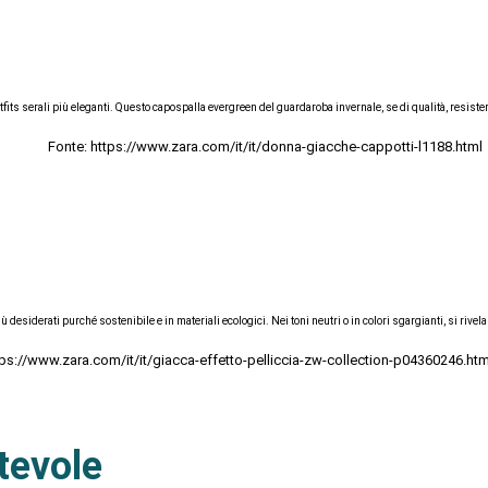
 outfits serali più eleganti. Questo capospalla evergreen del guardaroba invernale, se di qualità, resis
Fonte: https://www.zara.com/it/it/donna-giacche-cappotti-l1188.html
desiderati purché sostenibile e in materiali ecologici. Nei toni neutri o in colori sgargianti, si rivela 
tps://www.zara.com/it/it/giacca-effetto-pelliccia-zw-collection-p04360246.h
tevole