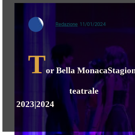
Redazione
-
11/01/2024
T
or Bella MonacaStagio
teatrale
2023|20