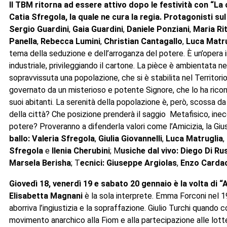
Il TBM ritorna ad essere attivo dopo le festività con “La
Catia Sfregola, la quale ne cura la regia. Protagonisti su
Sergio Guardini
,
Gaia Guardini
,
Daniele Ponziani
,
Maria Rit
Panella
,
Rebecca Lumini
,
Christian Cantagallo
,
Luca Matru
tema della seduzione e dell’arroganza del potere. È un’opera i
industriale, privileggiando il cartone. La pièce è ambientata n
sopravvissuta una popolazione, che si è stabilita nel Territori
governato da un misterioso e potente Signore, che lo ha ricondot
suoi abitanti. La serenità della popolazione è, però, scossa d
della città? Che posizione prenderà il saggio Metafisico, inec
potere? Proveranno a difenderla valori come l’Amicizia, la Gius
ballo:
Valeria Sfregola
,
Giulia Giovannelli
,
Luca Matruglia
,
Sfregola
e
Ilenia Cherubini
; M
usiche dal vivo:
Diego Di Ru
Marsela Berisha
; T
ecnici:
Giuseppe Argiolas
,
Enzo Carda
Giovedì 18, venerdì 19 e sabato 20 gennaio è la volta di “
Elisabetta Magnani
è la sola interprete. Emma Forconi nel 19
aborriva l’ingiustizia e la sopraffazione. Giulio Turchi quando
movimento anarchico alla Fiom e alla partecipazione alle lotte