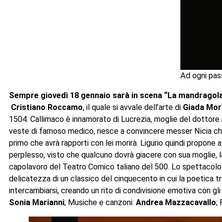
Ad ogni pas
Sempre giovedì 18 gennaio sarà in scena “La mandragola”
Cristiano Roccamo
, il quale si avvale dell’arte di
Giada Mor
1504. Callimaco è innamorato di Lucrezia, moglie del dottore in
veste di famoso medico, riesce a convincere messer Nicia che l
primo che avrà rapporti con lei morirà. Ligurio quindi propone 
perplesso, visto che qualcuno dovrà giacere con sua moglie, la 
capolavoro del Teatro Comico taliano del 500. Lo spettacolo s
delicatezza di un classico del cinquecento in cui la poetica tr
intercambiarsi, creando un rito di condivisione emotiva con gli
Sonia Marianni
; Musiche e canzoni:
Andrea Mazzacavallo
; 