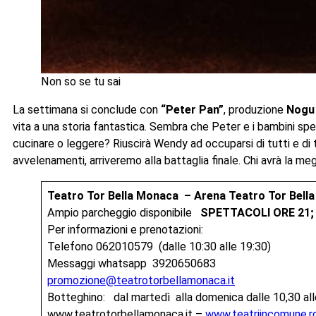
Non so se tu sai
La settimana si conclude con
“Peter Pan”
, produzione
Nogu 
vita a una storia fantastica. Sembra che Peter e i bambini s
cucinare o leggere? Riuscirà Wendy ad occuparsi di tutti e di 
avvelenamenti, arriveremo alla battaglia finale. Chi avrà la meg
Teatro Tor Bella Monaca – Arena Teatro Tor Bell
Ampio parcheggio disponibile
SPETTACOLI ORE 21;
Per informazioni e prenotazioni:
Telefono 062010579 (dalle 10:30 alle 19:30)
Messaggi whatsapp 3920650683
promozione@teatrotorbellamonaca.it
Botteghino: dal martedì alla domenica dalle 10,30 all
www.teatrotorbellamonaca.it –
www.teatriincomune.r