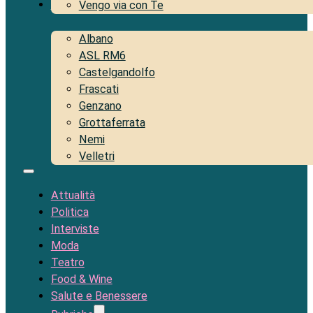
Territorio
Vengo via con Te
Albano
ASL RM6
Castelgandolfo
Frascati
Genzano
Grottaferrata
Nemi
Velletri
Attualità
Politica
Interviste
Moda
Teatro
Food & Wine
Salute e Benessere