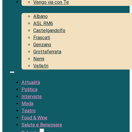
Territorio
Vengo via con Te
Albano
ASL RM6
Castelgandolfo
Frascati
Genzano
Grottaferrata
Nemi
Velletri
Attualità
Politica
Interviste
Moda
Teatro
Food & Wine
Salute e Benessere