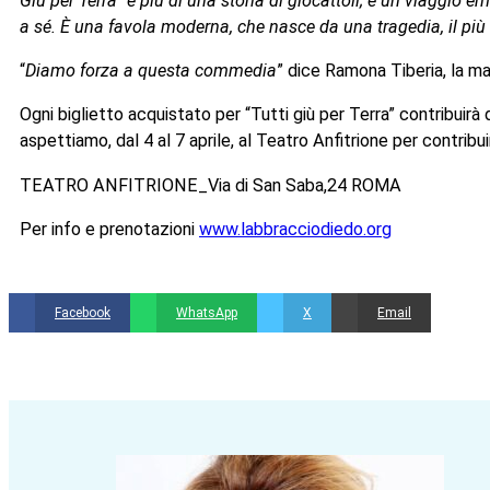
Giù per Terra” è più di una storia di giocattoli; è un viaggio e
a sé. È una favola moderna, che nasce da una tragedia, il più
“
Diamo forza a questa commedia
” dice Ramona Tiberia, la m
Ogni biglietto acquistato per “Tutti giù per Terra” contribuir
aspettiamo, dal 4 al 7 aprile, al Teatro Anfitrione per contribu
TEATRO ANFITRIONE_Via di San Saba,24 ROMA
Per info e prenotazioni
www.labbracciodiedo.org
Facebook
WhatsApp
X
Email