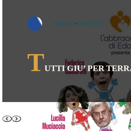
Redazione
-
24/03/2024
T
UTTI GIU’ PER TERR