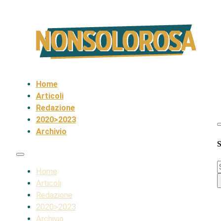
Home
Articoli
Redazione
2020>2023
Archivio
S
S
Home
Articoli
Redazione
2020>2023
Archivio